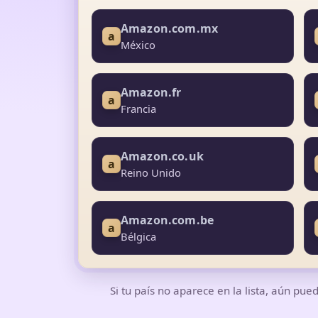
Amazon.com.mx
a
México
Amazon.fr
a
Francia
Amazon.co.uk
a
Reino Unido
Amazon.com.be
a
Bélgica
Si tu país no aparece en la lista, aún pue