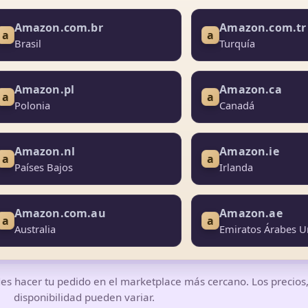
Amazon.com.br
Amazon.com.tr
a
a
Brasil
Turquía
Amazon.pl
Amazon.ca
a
a
Polonia
Canadá
Amazon.nl
Amazon.ie
a
a
Países Bajos
Irlanda
Amazon.com.au
Amazon.ae
a
a
Australia
Emiratos Árabes U
des hacer tu pedido en el marketplace más cercano. Los precios, 
disponibilidad pueden variar.