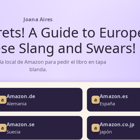
Joana Aires
rets! A Guide to Euro
se Slang and Swears!
nda local de Amazon para pedir el libro en tapa
blanda.
Amazon.de
Amazon.es
a
a
Alemania
España
Amazon.se
Amazon.co.jp
a
a
Suecia
Japón