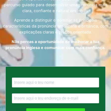
percurso guiado para desenvolver uma pronúncia mais
clara, confiante e natural em inglês.
Aprende a distinguir e dominar as principais
características da pronúncia americana e britânica, com
explicações claras e prática orientada.
Não percas a oportunidade de melhorar a tua
pronúncia inglesa e comunicar com mais confiança.