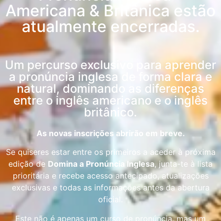
Americana & Britânica estão
atualmente encerradas.
Um percurso exclusivo para aprender
a pronúncia inglesa de forma clara e
natural, dominando as diferenças
entre o inglês americano e o inglês
britânico.
As novas inscrições abrirão em breve.
Se quiseres estar entre os primeiros a aceder à próxima
edição de
Domina a Pronúncia Inglesa
, junta-te à lista
prioritária e recebe acesso antecipado, atualizações
exclusivas e todas as informações antes da abertura
oficial.
Este não é apenas um curso de pronúncia, mas um