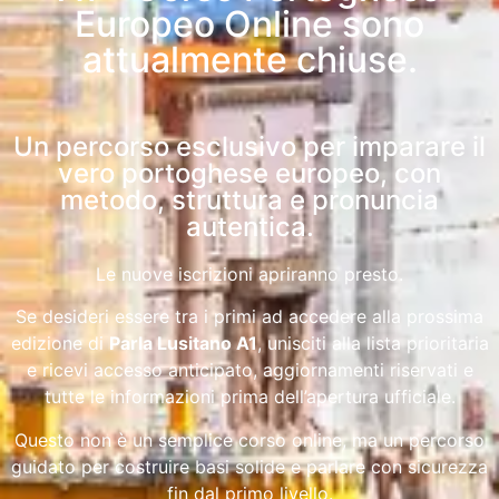
Europeo Online sono
attualmente chiuse.
Un percorso esclusivo per imparare il
vero portoghese europeo, con
metodo, struttura e pronuncia
autentica.
Le nuove iscrizioni apriranno presto.
Se desideri essere tra i primi ad accedere alla prossima
edizione di
Parla Lusitano A1
, unisciti alla lista prioritaria
e ricevi accesso anticipato, aggiornamenti riservati e
tutte le informazioni prima dell’apertura ufficiale.
Questo non è un semplice corso online, ma un percorso
guidato per costruire basi solide e parlare con sicurezza
fin dal primo livello.